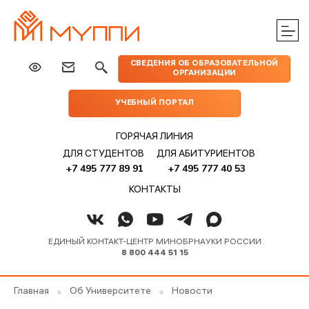
ЦЕНТРЫ
ИЗДАТЕЛЬСТВО
НАУКА
МЕРОПРИЯТИЯ
ПРАКТИЧЕСКОЙ
СВЕДЕНИЯ ОБ ОБРАЗОВАТЕЛЬНОЙ
МУППИ
ОРГАНИЗАЦИИ
ПОМОЩИ
УЧЕБНЫЙ ПОРТАЛ
ГОРЯЧАЯ ЛИНИЯ
ДЛЯ СТУДЕНТОВ
ДЛЯ АБИТУРИЕНТОВ
+7 495 777 89 91
+7 495 777 40 53
КОНТАКТЫ
ЕДИНЫЙ КОНТАКТ-ЦЕНТР МИНОБРНАУКИ РОССИИ
8 800 444 51 15
Главная
Об Университете
Новости