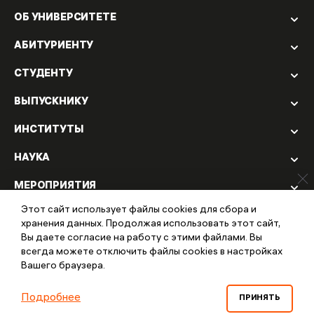
ОБ УНИВЕРСИТЕТЕ
АБИТУРИЕНТУ
СТУДЕНТУ
ВЫПУСКНИКУ
ИНСТИТУТЫ
НАУКА
МЕРОПРИЯТИЯ
Этот сайт использует файлы cookies для сбора и
ЦЕНТРЫ ПРАКТИЧЕСКОЙ ПОМОЩИ
хранения данных. Продолжая использовать этот сайт,
Вы даете согласие на работу с этими файлами. Вы
ИЗДАТЕЛЬСТВО МУППИ
всегда можете отключить файлы cookies в настройках
Вашего браузера.
© 2022 Международный университет психолого-
педагогических инноваций.
Политика конфиденциальности
Подробнее
ПРИНЯТЬ
©
Разработка сайта и дизайн «Инфодизайн»
2022