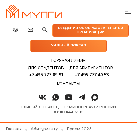
ЦЕНТРЫ
ИЗДАТЕЛЬСТВО
НАУКА
МЕРОПРИЯТИЯ
ПРАКТИЧЕСКОЙ
СВЕДЕНИЯ ОБ ОБРАЗОВАТЕЛЬНОЙ
МУППИ
ОРГАНИЗАЦИИ
ПОМОЩИ
УЧЕБНЫЙ ПОРТАЛ
ГОРЯЧАЯ ЛИНИЯ
ДЛЯ СТУДЕНТОВ
ДЛЯ АБИТУРИЕНТОВ
+7 495 777 89 91
+7 495 777 40 53
КОНТАКТЫ
ЕДИНЫЙ КОНТАКТ-ЦЕНТР МИНОБРНАУКИ РОССИИ
8 800 444 51 15
Главная
Абитуриенту
Прием 2023