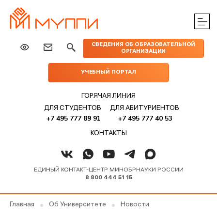
ЦЕНТРЫ
ИЗДАТЕЛЬСТВО
НАУКА
МЕРОПРИЯТИЯ
ПРАКТИЧЕСКОЙ
СВЕДЕНИЯ ОБ ОБРАЗОВАТЕЛЬНОЙ
МУППИ
ОРГАНИЗАЦИИ
ПОМОЩИ
УЧЕБНЫЙ ПОРТАЛ
ГОРЯЧАЯ ЛИНИЯ
ДЛЯ СТУДЕНТОВ
ДЛЯ АБИТУРИЕНТОВ
+7 495 777 89 91
+7 495 777 40 53
КОНТАКТЫ
ЕДИНЫЙ КОНТАКТ-ЦЕНТР МИНОБРНАУКИ РОССИИ
8 800 444 51 15
Главная
Об Университете
Новости