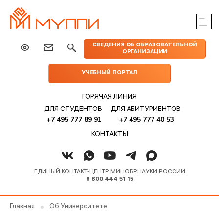
ЦЕНТРЫ
ИЗДАТЕЛЬСТВО
НАУКА
МЕРОПРИЯТИЯ
ПРАКТИЧЕСКОЙ
СВЕДЕНИЯ ОБ ОБРАЗОВАТЕЛЬНОЙ
МУППИ
ОРГАНИЗАЦИИ
ПОМОЩИ
УЧЕБНЫЙ ПОРТАЛ
ГОРЯЧАЯ ЛИНИЯ
ДЛЯ СТУДЕНТОВ
ДЛЯ АБИТУРИЕНТОВ
+7 495 777 89 91
+7 495 777 40 53
КОНТАКТЫ
ЕДИНЫЙ КОНТАКТ-ЦЕНТР МИНОБРНАУКИ РОССИИ
8 800 444 51 15
Главная
Об Университете