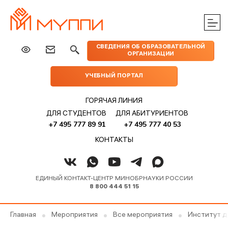
ЦЕНТРЫ
ИЗДАТЕЛЬСТВО
НАУКА
МЕРОПРИЯТИЯ
ПРАКТИЧЕСКОЙ
СВЕДЕНИЯ ОБ ОБРАЗОВАТЕЛЬНОЙ
МУППИ
ОРГАНИЗАЦИИ
ПОМОЩИ
УЧЕБНЫЙ ПОРТАЛ
ГОРЯЧАЯ ЛИНИЯ
ДЛЯ СТУДЕНТОВ
ДЛЯ АБИТУРИЕНТОВ
+7 495 777 89 91
+7 495 777 40 53
КОНТАКТЫ
ЕДИНЫЙ КОНТАКТ-ЦЕНТР МИНОБРНАУКИ РОССИИ
8 800 444 51 15
Главная
Мероприятия
Все мероприятия
Институт д