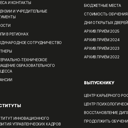
ЕСА И КОНТАКТЫ
БЮДЖЕТНЫЕ МЕСТА
ЕНЗИИ И УЧРЕДИТЕЛЬНЫЕ
СТОИМОСТЬ ОБУЧЕНИЯ
КУМЕНТЫ
ДНИ ОТКРЫТЫХ ДВЕРЕЙ
ВОСТИ
АРХИВ.ПРИЁМ 2025
ПИ В РЕГИОНАХ
АРХИВ.ПРИЁМ 2024
ДУНАРОДНОЕ СОТРУДНИЧЕСТВО
АРХИВ.ПРИЁМ 2023
ТНЕРЫ
АРХИВ.ПРИЁМ 2022
ЕРИАЛЬНО-ТЕХНИЧЕСКОЕ
АЩЕНИЕ ОБРАЗОВАТЕЛЬНОГО
ЦЕССА
АНСИИ
ВЫПУСКНИКУ
ЦЕНТР КАРЬЕРНОГО РО
ЦЕНТР ПСИХОЛОГИЧЕС
СТИТУТЫ
ВОССТАНОВЛЕНИЕ ДИП
ТИТУТ ИННОВАЦИОННОГО
ПРОДОЛЖИТЬ ОБУЧЕНИ
ВИТИЯ УПРАВЛЕНЧЕСКИХ КАДРОВ