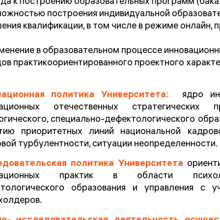
да к построению образовательных программ (бакал
можностью построения индивидуальной образовате
ения квалификации, в том числе в режиме онлайн, 
менение в образовательном процессе инновационн
ов практикоориентированного проектного характе
вационная политика Университета:
ядро инн
вационных отечественных стратегических 
огического, специально-дефектологического обра
тию приоритетных линий национальной кадров
вой турбулентности, ситуации неопределенности.
едовательская политика Университета
ориенти
вационных практик в области психолого
тологического образования и управления с у
холдеров.
ИНСТИТУТЫ