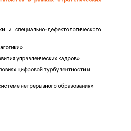
твляется в рамках стратегических
ки и специально-дефектологического
агогики»
звития управленческих кадров»
ловиях цифровой турбулентности и
системе непрерывного образования»