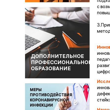
подхо
с воз
повыш
3.При
метод
Инно
инно
ДОПОЛНИТЕЛЬНОЕ
педаг
ПРОФЕССИОНАЛЬНОЕ
разви
ОБРАЗОВАНИЕ
цифро
Иссл
инно
МЕРЫ
дефек
ПРОТИВОДЕЙСТВИЯ
стейк
КОРОНАВИРУСНОЙ
ИНФЕКЦИИ