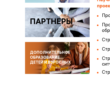
Науч
проек
Про
ПАРТНЕРЫ
Про
обр
Стр
Стр
ДОПОЛНИТЕЛЬНОЕ
ОБРАЗОВАНИЕ
Стр
ДЕТЕЙ И ВЗРОСЛЫХ
сит
Стр