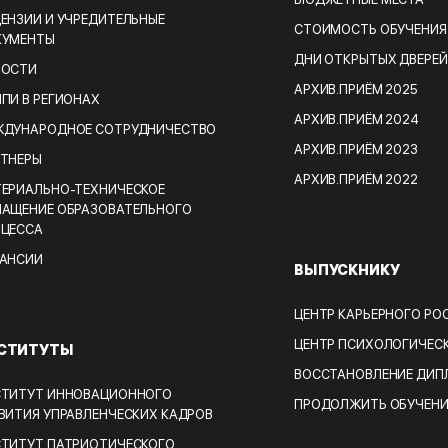
БЮДЖЕТНЫЕ МЕСТА
ЕНЗИИ И УЧРЕДИТЕЛЬНЫЕ
СТОИМОСТЬ ОБУЧЕНИЯ
КУМЕНТЫ
ДНИ ОТКРЫТЫХ ДВЕРЕЙ
ВОСТИ
АРХИВ.ПРИЁМ 2025
ПИ В РЕГИОНАХ
АРХИВ.ПРИЁМ 2024
ДУНАРОДНОЕ СОТРУДНИЧЕСТВО
АРХИВ.ПРИЁМ 2023
ТНЕРЫ
АРХИВ.ПРИЁМ 2022
ЕРИАЛЬНО-ТЕХНИЧЕСКОЕ
АЩЕНИЕ ОБРАЗОВАТЕЛЬНОГО
ЦЕССА
АНСИИ
ВЫПУСКНИКУ
ЦЕНТР КАРЬЕРНОГО РО
ЦЕНТР ПСИХОЛОГИЧЕС
СТИТУТЫ
ВОССТАНОВЛЕНИЕ ДИП
ТИТУТ ИННОВАЦИОННОГО
ПРОДОЛЖИТЬ ОБУЧЕНИ
ВИТИЯ УПРАВЛЕНЧЕСКИХ КАДРОВ
ТИТУТ ПАТРИОТИЧЕСКОГО