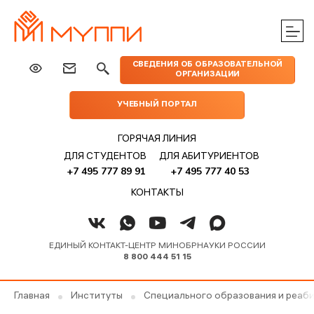
ЦЕНТРЫ
ИЗДАТЕЛЬСТВО
НАУКА
МЕРОПРИЯТИЯ
ПРАКТИЧЕСКОЙ
СВЕДЕНИЯ ОБ ОБРАЗОВАТЕЛЬНОЙ
МУППИ
ОРГАНИЗАЦИИ
ПОМОЩИ
УЧЕБНЫЙ ПОРТАЛ
ГОРЯЧАЯ ЛИНИЯ
ДЛЯ СТУДЕНТОВ
ДЛЯ АБИТУРИЕНТОВ
+7 495 777 89 91
+7 495 777 40 53
КОНТАКТЫ
ЕДИНЫЙ КОНТАКТ-ЦЕНТР МИНОБРНАУКИ РОССИИ
8 800 444 51 15
Главная
Институты
Специального образования и реаб