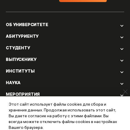
ОБ УНИВЕРСИТЕТЕ
АБИТУРИЕНТУ
СТУДЕНТУ
ВЫПУСКНИКУ
ИНСТИТУТЫ
НАУКА
МЕРОПРИЯТИЯ
Этот сайт использует файлы cookies для сбора и
ЦЕНТРЫ ПРАКТИЧЕСКОЙ ПОМОЩИ
хранения данных. Продолжая использовать этот сайт,
Вы даете согласие на работу с этими файлами. Вы
ИЗДАТЕЛЬСТВО МУППИ
всегда можете отключить файлы cookies в настройках
Вашего браузера.
© 2022 Международный университет психолого-