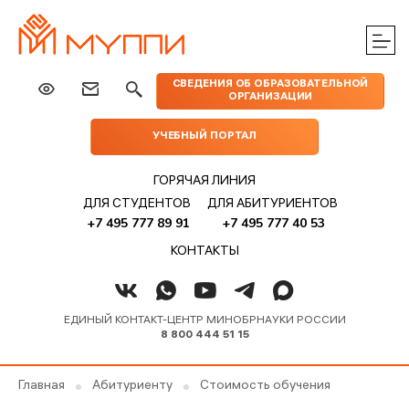
ЦЕНТРЫ
ИЗДАТЕЛЬСТВО
НАУКА
МЕРОПРИЯТИЯ
ПРАКТИЧЕСКОЙ
СВЕДЕНИЯ ОБ ОБРАЗОВАТЕЛЬНОЙ
МУППИ
ОРГАНИЗАЦИИ
ПОМОЩИ
УЧЕБНЫЙ ПОРТАЛ
ГОРЯЧАЯ ЛИНИЯ
ДЛЯ СТУДЕНТОВ
ДЛЯ АБИТУРИЕНТОВ
+7 495 777 89 91
+7 495 777 40 53
КОНТАКТЫ
ЕДИНЫЙ КОНТАКТ-ЦЕНТР МИНОБРНАУКИ РОССИИ
8 800 444 51 15
Главная
Абитуриенту
Стоимость обучения