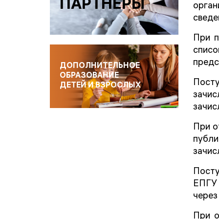
ПАРТНЕРЫ
орган
сведе
При п
списо
предс
ДОПОЛНИТЕЛЬНОЕ
ОБРАЗОВАНИЕ
Пост
ДЕТЕЙ И ВЗРОСЛЫХ
зачис
зачис
При о
публи
зачис
Посту
ЕПГУ 
через
При о