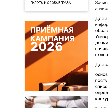
Зачи
ЛЬГОТЫ И ОСОБЫЕ ПРАВА
зачис
Для з
инфор
ПРИЁМНАЯ
образ
Униве
КАМПАНИЯ
день 
2026
начин
включ
Для з
осно
посту
списо
опред
конку