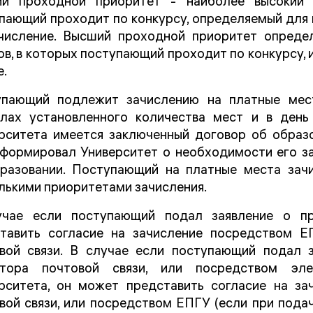
ий проходной приоритет - наиболее высокий 
пающий проходит по конкурсу, определяемый для
числение. Высший проходной приоритет определ
ов, в которых поступающий проходит по конкурсу, 
е.
пающий подлежит зачислению на платные мест
лах установленного количества мест и в день
рситета имеется заключенный договор об образо
формировал Университет о необходимости его за
разовании. Поступающий на платные места зачи
лькими приоритетами зачисления.
учае если поступающий подал заявление о п
тавить согласие на зачисление посредством ЕП
вой связи. В случае если поступающий подал з
атора почтовой связи, или посредством эл
рситета, он может представить согласие на за
вой связи, или посредством ЕПГУ (если при подач