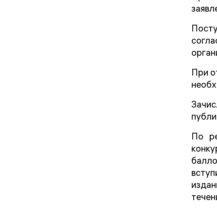
заявл
Посту
согла
орган
При о
необх
Зачис
публи
По ре
конку
балло
вступ
издан
течен