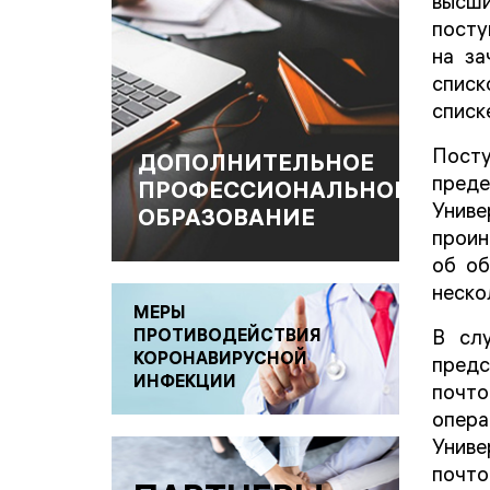
высш
посту
на за
списк
списк
Посту
ДОПОЛНИТЕЛЬНОЕ
преде
ПРОФЕССИОНАЛЬНОЕ
Униве
ОБРАЗОВАНИЕ
проин
об об
неско
МЕРЫ
ПРОТИВОДЕЙСТВИЯ
В сл
КОРОНАВИРУСНОЙ
предс
ИНФЕКЦИИ
почто
опер
Униве
почто