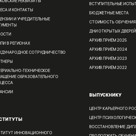
КОВСКИЕ РЕКВИЗИТЫ
ВСТУПИТЕЛЬНЫЕ ИСПЫ
ЕСА И КОНТАКТЫ
БЮДЖЕТНЫЕ МЕСТА
ЕНЗИИ И УЧРЕДИТЕЛЬНЫЕ
СТОИМОСТЬ ОБУЧЕНИЯ
КУМЕНТЫ
ДНИ ОТКРЫТЫХ ДВЕРЕЙ
ВОСТИ
АРХИВ.ПРИЁМ 2025
ПИ В РЕГИОНАХ
АРХИВ.ПРИЁМ 2024
ДУНАРОДНОЕ СОТРУДНИЧЕСТВО
АРХИВ.ПРИЁМ 2023
ТНЕРЫ
АРХИВ.ПРИЁМ 2022
ЕРИАЛЬНО-ТЕХНИЧЕСКОЕ
АЩЕНИЕ ОБРАЗОВАТЕЛЬНОГО
ЦЕССА
АНСИИ
ВЫПУСКНИКУ
ЦЕНТР КАРЬЕРНОГО РО
ЦЕНТР ПСИХОЛОГИЧЕС
СТИТУТЫ
ВОССТАНОВЛЕНИЕ ДИП
ТИТУТ ИННОВАЦИОННОГО