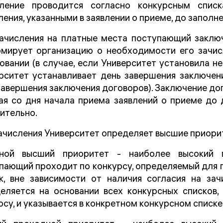
сление проводится согласно конкурсным спис
ления, указанными в заявлении о приеме, до заполн
ачисления на платные места поступающий заключ
мирует организацию о необходимости его зачис
овании (в случае, если Университет установила н
рситет устанавливает день завершения заключен
завершения заключения договоров). Заключение до
ая со дня начала приема заявлений о приеме до
ительно.
ачисления Университет определяет высшие приори
вной высший приоритет - наиболее высокий п
пающий проходит по конкурсу, определяемый для 
к, вне зависимости от наличия согласия на за
еляется на основании всех конкурсных списков
рсу, и указывается в конкретном конкурсном списке