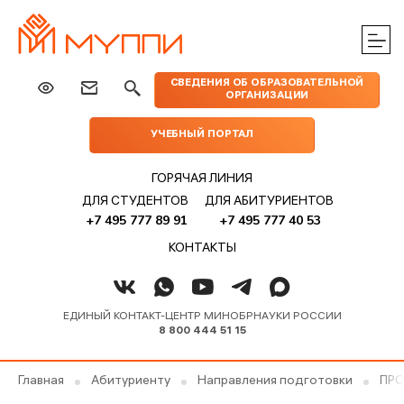
ЦЕНТРЫ
ИЗДАТЕЛЬСТВО
НАУКА
МЕРОПРИЯТИЯ
ПРАКТИЧЕСКОЙ
СВЕДЕНИЯ ОБ ОБРАЗОВАТЕЛЬНОЙ
МУППИ
ОРГАНИЗАЦИИ
ПОМОЩИ
УЧЕБНЫЙ ПОРТАЛ
ГОРЯЧАЯ ЛИНИЯ
ДЛЯ СТУДЕНТОВ
ДЛЯ АБИТУРИЕНТОВ
+7 495 777 89 91
+7 495 777 40 53
КОНТАКТЫ
ЕДИНЫЙ КОНТАКТ-ЦЕНТР МИНОБРНАУКИ РОССИИ
8 800 444 51 15
Главная
Абитуриенту
Направления подготовки
ПРО