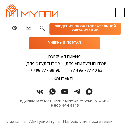
ЦЕНТРЫ
ИЗДАТЕЛЬСТВО
НАУКА
МЕРОПРИЯТИЯ
ПРАКТИЧЕСКОЙ
СВЕДЕНИЯ ОБ ОБРАЗОВАТЕЛЬНОЙ
МУППИ
ОРГАНИЗАЦИИ
ПОМОЩИ
УЧЕБНЫЙ ПОРТАЛ
ГОРЯЧАЯ ЛИНИЯ
ДЛЯ СТУДЕНТОВ
ДЛЯ АБИТУРИЕНТОВ
+7 495 777 89 91
+7 495 777 40 53
КОНТАКТЫ
ЕДИНЫЙ КОНТАКТ-ЦЕНТР МИНОБРНАУКИ РОССИИ
8 800 444 51 15
Главная
Абитуриенту
Направления подготовки