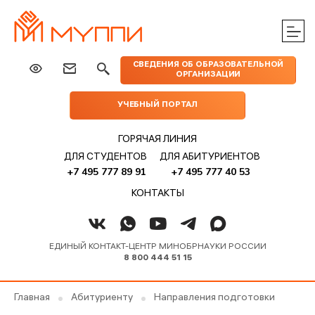
ЦЕНТРЫ
ИЗДАТЕЛЬСТВО
НАУКА
МЕРОПРИЯТИЯ
ПРАКТИЧЕСКОЙ
СВЕДЕНИЯ ОБ ОБРАЗОВАТЕЛЬНОЙ
МУППИ
ОРГАНИЗАЦИИ
ПОМОЩИ
УЧЕБНЫЙ ПОРТАЛ
ГОРЯЧАЯ ЛИНИЯ
ДЛЯ СТУДЕНТОВ
ДЛЯ АБИТУРИЕНТОВ
+7 495 777 89 91
+7 495 777 40 53
КОНТАКТЫ
ЕДИНЫЙ КОНТАКТ-ЦЕНТР МИНОБРНАУКИ РОССИИ
8 800 444 51 15
Главная
Абитуриенту
Направления подготовки